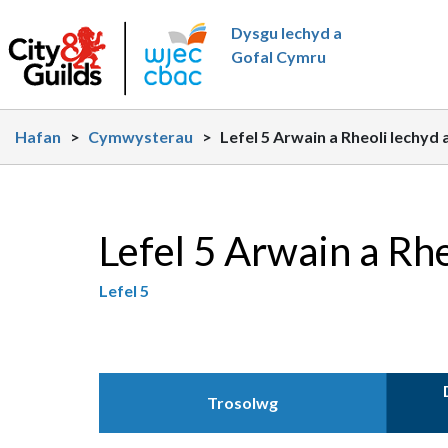
Neidio i'r prif gynnwy
Dysgu Iechyd a
Gofal Cymru
Hafan
>
Cymwysterau
>
Lefel 5 Arwain a Rheoli Iechyd
Lefel 5 Arwain a Rh
Lefel 5
Trosolwg