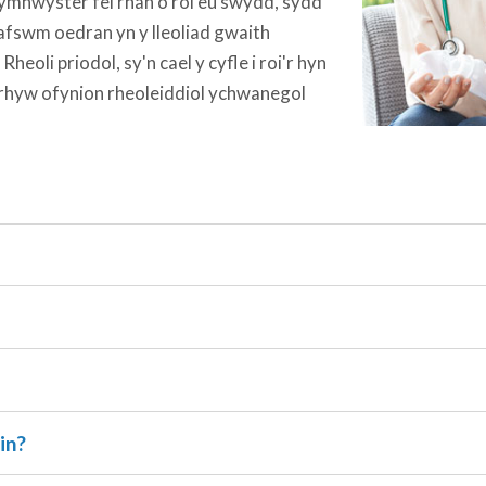
mhwyster fel rhan o rôl eu swydd, sydd
afswm oedran yn y lleoliad gwaith
oli priodol, sy'n cael y cyfle i roi'r hyn
nrhyw ofynion rheoleiddiol ychwanegol
in?