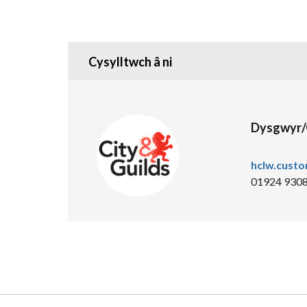
Cysylltwch â ni
Dysgwyr/
hclw.cust
01924 930