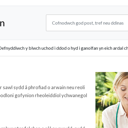
an
Defnyddiwch y blwch uchod i ddod o hyd i ganolfan yn eich ardal ch
 sawl sydd â phrofiad o arwain neu reoli
 bodloni gofynion rheoleiddiol ychwanegol