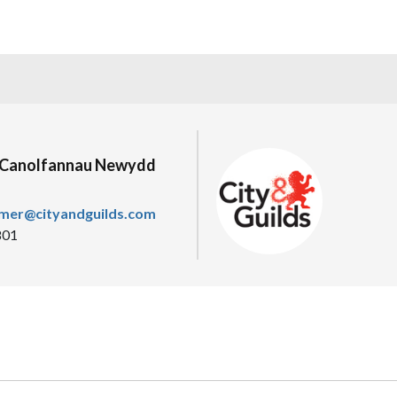
Canolfannau Newydd
omer@cityandguilds.com
801