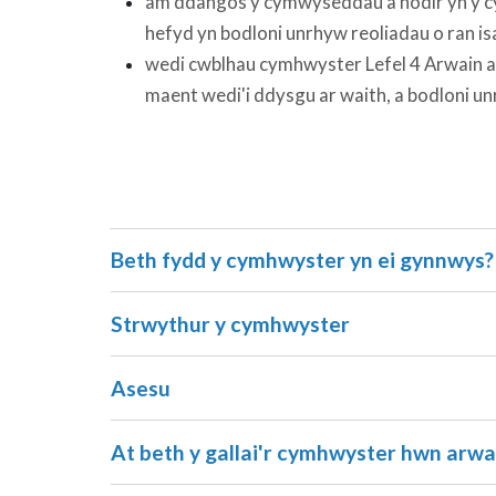
am ddangos y cymwyseddau a nodir yn y cy
hefyd yn bodloni unrhyw reoliadau o ran is
wedi cwblhau cymhwyster Lefel 4 Arwain a Rhe
maent wedi'i ddysgu ar waith, a bodloni u
Beth fydd y cymhwyster yn ei gynnwys?
Strwythur y cymhwyster
Asesu
At beth y gallai'r cymhwyster hwn arwa