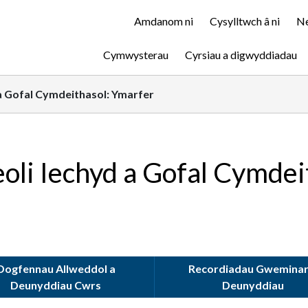
Amdanom ni
Cysylltwch â ni
Ne
Cymwysterau
Cyrsiau a digwyddiadau
 a Gofal Cymdeithasol: Ymarfer
eoli Iechyd a Gofal Cymdei
Dogfennau Allweddol a
Recordiadau Gweminar
Deunyddiau Cwrs
Deunyddiau