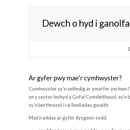
Dewch o hyd i ganolf
Ar gyfer pwy mae'r cymhwyster?
Cymhwyster sy'n seiliedig ar ymarfer yw hwn i'r
yn y sector Iechyd a Gofal Cymdeithasol, sy'n
sy'n berthnasol i rai lleoliadau gwaith.
Mae'n addas ar gyfer dysgwyr sydd: