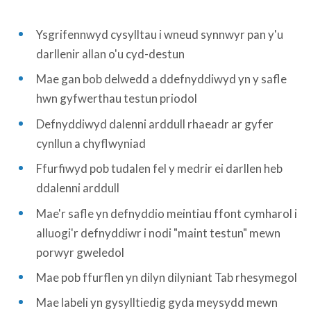
Ysgrifennwyd cysylltau i wneud synnwyr pan y'u
darllenir allan o'u cyd-destun
Mae gan bob delwedd a ddefnyddiwyd yn y safle
hwn gyfwerthau testun priodol
Defnyddiwyd dalenni arddull rhaeadr ar gyfer
cynllun a chyflwyniad
Ffurfiwyd pob tudalen fel y medrir ei darllen heb
ddalenni arddull
Mae'r safle yn defnyddio meintiau ffont cymharol i
alluogi'r defnyddiwr i nodi "maint testun" mewn
porwyr gweledol
Mae pob ffurflen yn dilyn dilyniant Tab rhesymegol
Mae labeli yn gysylltiedig gyda meysydd mewn