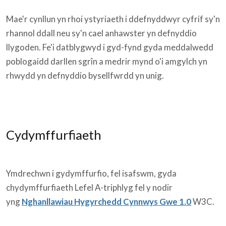
Mae'r cynllun yn rhoi ystyriaeth i ddefnyddwyr cyfrif sy'n
rhannol ddall neu sy'n cael anhawster yn defnyddio
llygoden. Fe'i datblygwyd i gyd-fynd gyda meddalwedd
poblogaidd darllen sgrîn a medrir mynd o'i amgylch yn
rhwydd yn defnyddio bysellfwrdd yn unig.
Cydymffurfiaeth
Ymdrechwn i gydymffurfio, fel isafswm, gyda
chydymffurfiaeth Lefel A-triphlyg fel y nodir
yng
Nghanllawiau Hygyrchedd Cynnwys Gwe 1.0
W3C.