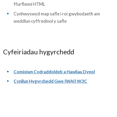
ffurflenni HTML
Cynhwyswyd map safle i roi gwybodaeth am
weddlun cyffredinol y safle
Cyfeiriadau hygyrchedd
Comisiwn Cydraddoldeb a Hawliau Dynol
Cynllun Hygyrchedd Gwe (WAI) W3C