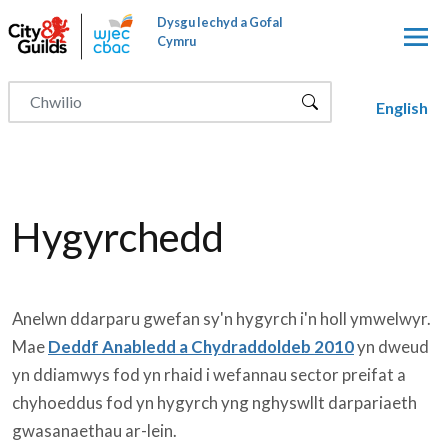
Neidio i'r prif gynnwy
Dysgu Iechyd a Gofal
Cymru
English
Hygyrchedd
Anelwn ddarparu gwefan sy'n hygyrch i'n holl ymwelwyr.
Mae
Deddf Anabledd a Chydraddoldeb 2010
yn dweud
yn ddiamwys fod yn rhaid i wefannau sector preifat a
chyhoeddus fod yn hygyrch yng nghyswllt darpariaeth
gwasanaethau ar-lein.