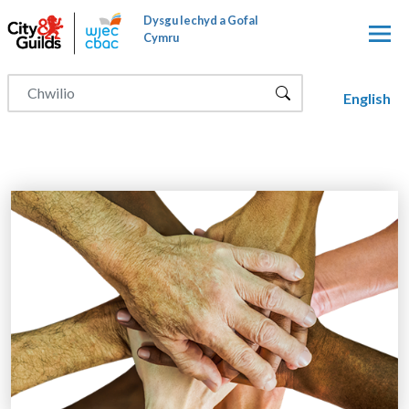
Neidio i'r prif gynnwy
Dysgu Iechyd a Gofal
Cymru
English