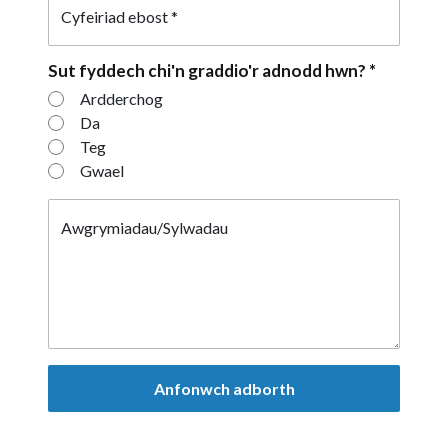
Cyfeiriad ebost
*
Sut fyddech chi'n graddio'r adnodd hwn?
*
Sut fyddech chi'n graddio'r adnodd hw
Ardderchog
Da
Teg
Gwael
Awgrymiadau/Sylwadau