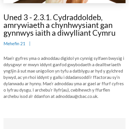
Uned 3 - 2.3.1. Cydraddoldeb,
amrywiaeth a chynhwysiant gan
gynnwys iaith a diwylliant Cymru
Mehefin 21
Mae’r gyfres yma o adnoddau digidol yn cynnig sylfaen bwysig i
ddysgwyr er mwyn iddynt ganfod gwybodaeth a dealltwriaeth
ynglŷn â sut mae unigolion yn tyfu a datblygu ar hyd y gylchred
bywyd, ac yn rhoi iddynt y gallu i ddadansoddi’r ffactorau sy’n
dylanwadu ar hynny. Mae’r adnoddau yma ar gael ar ffurf cyfres
o lyfrau dysgu. I archebu’r llyfr(au), cwblhewch y ffurflen
archebu isod a'r ddanfon at adnoddau@cbac.co.uk.