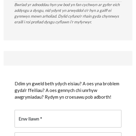
Bwriad yr adnoddau hyn yw bod yn fan cychwyn ar gyfer eich
addysgu a dysgu, nid ydynt yn arwyddol o'r hyn a gaiff ei
gynnwys mewn arholiad. Dylid cyfuno'r rhain gyda chynnwys
eraill i roi profiad dysgu cyflawn i'r myfyrwyr.
Ddim yn gweld beth ydych eisiau? A oes yna broblem
gyda'r ffeiliau? A oes gennych chi unrhyw
awgrymiadau? Rydym yn croesawu pob adborth!
Enw llawn
*