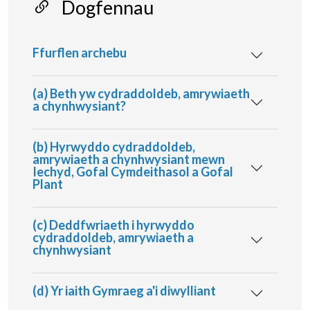
Dogfennau
Ffurflen archebu
(a) Beth yw cydraddoldeb, amrywiaeth
a chynhwysiant?
(b) Hyrwyddo cydraddoldeb,
amrywiaeth a chynhwysiant mewn
Iechyd, Gofal Cymdeithasol a Gofal
Plant
(c) Deddfwriaeth i hyrwyddo
cydraddoldeb, amrywiaeth a
chynhwysiant
(d) Yr iaith Gymraeg a'i diwylliant