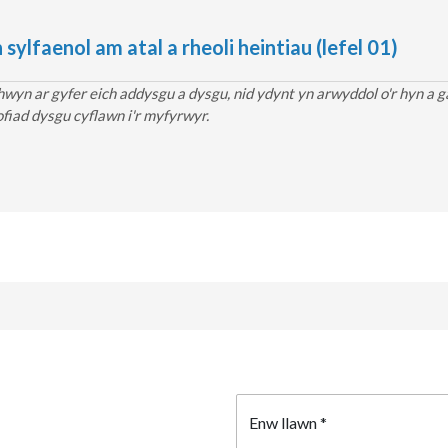
ylfaenol am atal a rheoli heintiau (lefel 01)
yn ar gyfer eich addysgu a dysgu, nid ydynt yn arwyddol o'r hyn a g
ofiad dysgu cyflawn i'r myfyrwyr.
Enw llawn
*