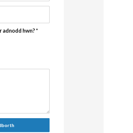
o'r adnodd hwn?
*
n graddio'r adnodd hwn?