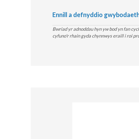
Ennill a defnyddio gwybodaeth s
Bwriad yr adnoddau hyn yw bod yn fan cychw
cyfuno'r rhain gyda chynnwys eraill i roi pr