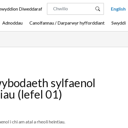
wyddion Diweddaraf
English
Adnoddau
Canolfannau / Darparwyr hyfforddiant
Swyddi
wybodaeth sylfaenol
iau (lefel 01)
nol i chi am atal a rheoli heintiau.