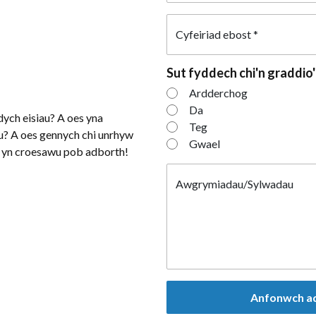
Cyfeiriad ebost
*
Sut fyddech chi'n graddi
Sut fyddech chi'
Ardderchog
Da
ych eisiau? A oes yna
Teg
au? A oes gennych chi unrhyw
Gwael
yn croesawu pob adborth!
Awgrymiadau/Sylwadau