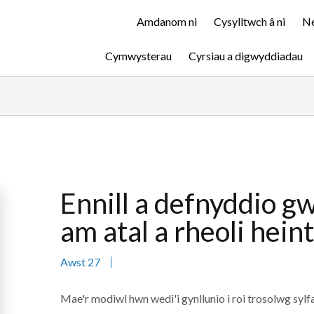
Amdanom ni
Cysylltwch â ni
Ne
Cymwysterau
Cyrsiau a digwyddiadau
Ennill a defnyddio g
am atal a rheoli heint
Awst 27
Mae'r modiwl hwn wedi'i gynllunio i roi trosolwg sylfae