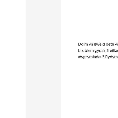
Ddim yn gweld beth yd
broblem gyda'r ffeili
awgrymiadau? Rydym 