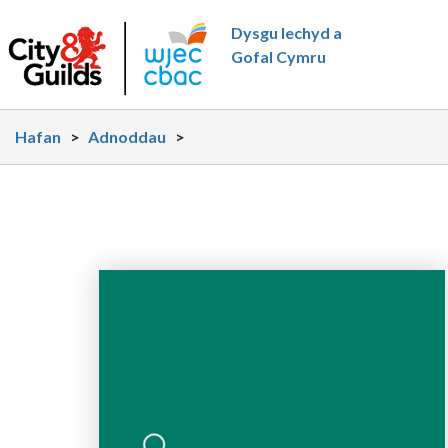
Neidio i'r prif gynnwy
Dysgu Iechyd a
Gofal Cymru
Hafan
>
Adnoddau
>